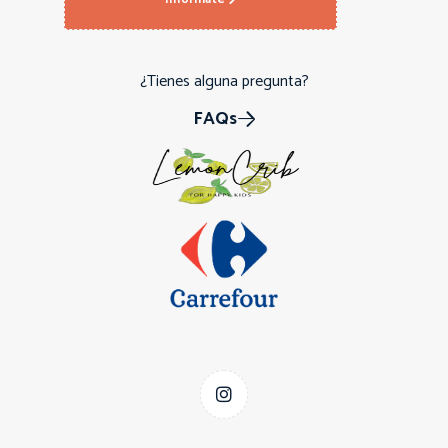
¿Tienes alguna pregunta?
FAQs