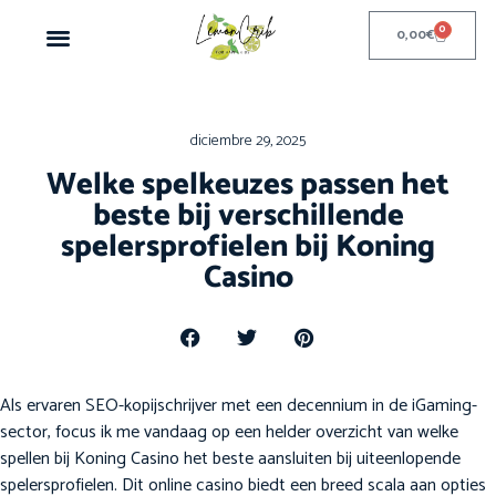
0
0,00
€
diciembre 29, 2025
Welke spelkeuzes passen het
beste bij verschillende
spelersprofielen bij Koning
Casino
Als ervaren SEO-kopijschrijver met een decennium in de iGaming-
sector, focus ik me vandaag op een helder overzicht van welke
spellen bij Koning Casino het beste aansluiten bij uiteenlopende
spelersprofielen. Dit online casino biedt een breed scala aan opties