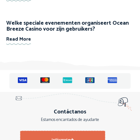
Welke speciale evenementen organiseert Ocean
Breeze Casino voor zijn gebruikers?
Read More
Contáctanos
Estamos encantados de ayudarte
Infórmate