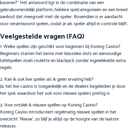
baseren?” Het antwoord ligt in de combinatie van een
gebruiksvriendelijk platform, heldere spelcategorieën en een breed
aanbod dat meegroeit met de speler. Bovendien is er aandacht
voor verantwoord spelen, zodat je als speler altijd in controle blijft.
Veelgestelde vragen (FAQ)
1. Welke spellen zijn geschikt voor beginners bij Koning Casino?
Beginners starten het beste met klassieke slots en eenvoudige
tafelspellen zoals roulette en blackjack zonder ingewikkelde extra
regels.
2. Kan ik ook live spelen als ik geen ervaring heb?
Ja, het live casino is toegankelijk en de dealers begeleiden je door
het spel, waardoor het ook voor nieuwe spelers prettig is.
3. Hoe ontdek ik nieuwe spellen op Koning Casino?
Koning Casino introduceert regelmatig nieuwe spellen in het
overzicht ‘Nieuw’, zo blijf je altijd op de hoogte van de laatste
releases.