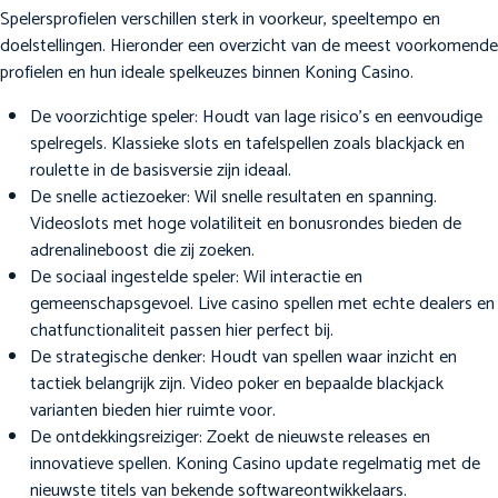
Spelersprofielen verschillen sterk in voorkeur, speeltempo en
doelstellingen. Hieronder een overzicht van de meest voorkomende
profielen en hun ideale spelkeuzes binnen Koning Casino.
De voorzichtige speler: Houdt van lage risico’s en eenvoudige
spelregels. Klassieke slots en tafelspellen zoals blackjack en
roulette in de basisversie zijn ideaal.
De snelle actiezoeker: Wil snelle resultaten en spanning.
Videoslots met hoge volatiliteit en bonusrondes bieden de
adrenalineboost die zij zoeken.
De sociaal ingestelde speler: Wil interactie en
gemeenschapsgevoel. Live casino spellen met echte dealers en
chatfunctionaliteit passen hier perfect bij.
De strategische denker: Houdt van spellen waar inzicht en
tactiek belangrijk zijn. Video poker en bepaalde blackjack
varianten bieden hier ruimte voor.
De ontdekkingsreiziger: Zoekt de nieuwste releases en
innovatieve spellen. Koning Casino update regelmatig met de
nieuwste titels van bekende softwareontwikkelaars.