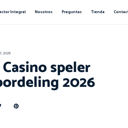
ector Integral
Nosotros
Preguntas
Tienda
Contac
7, 2026
Casino speler
oordeling 2026