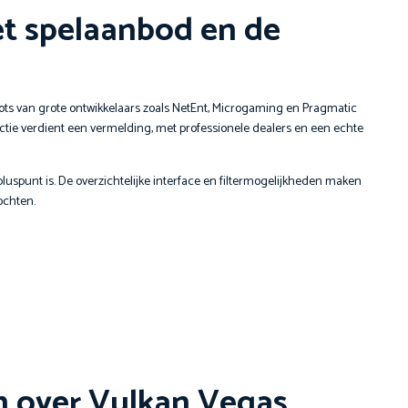
et spelaanbod en de
slots van grote ontwikkelaars zoals NetEnt, Microgaming en Pragmatic
sectie verdient een vermelding, met professionele dealers en een echte
 pluspunt is. De overzichtelijke interface en filtermogelijkheden maken
ochten.
n over Vulkan Vegas