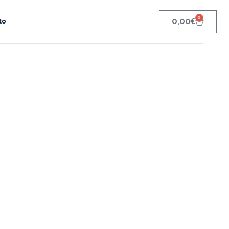
0
0,00
€
to