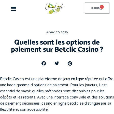
0
0,00
€
enero 20, 2026
Quelles sont les options de
paiement sur Betclic Casino ?
Betclic Casino est une plateforme de jeux en ligne réputée qui offre
une large gamme d’options de paiement. Pour les joueurs, il est
essentiel de savoir quelles méthodes sont disponibles pour les
dépôts et les retraits. Avec une interface conviviale et des solutions
de paiement sécurisées,
casino en ligne betclic
se distingue par sa
flexibilité et son accessibilité.