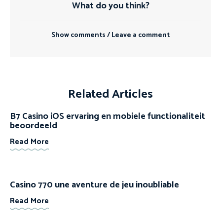
What do you think?
Show comments / Leave a comment
Related Articles
B7 Casino iOS ervaring en mobiele functionaliteit
beoordeeld
Read More
Casino 770 une aventure de jeu inoubliable
Read More