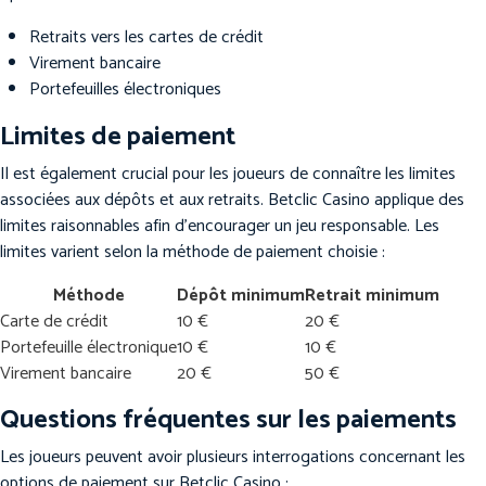
Retraits vers les cartes de crédit
Virement bancaire
Portefeuilles électroniques
Limites de paiement
Il est également crucial pour les joueurs de connaître les limites
associées aux dépôts et aux retraits. Betclic Casino applique des
limites raisonnables afin d’encourager un jeu responsable. Les
limites varient selon la méthode de paiement choisie :
Méthode
Dépôt minimum
Retrait minimum
Carte de crédit
10 €
20 €
Portefeuille électronique
10 €
10 €
Virement bancaire
20 €
50 €
Questions fréquentes sur les paiements
Les joueurs peuvent avoir plusieurs interrogations concernant les
options de paiement sur Betclic Casino :