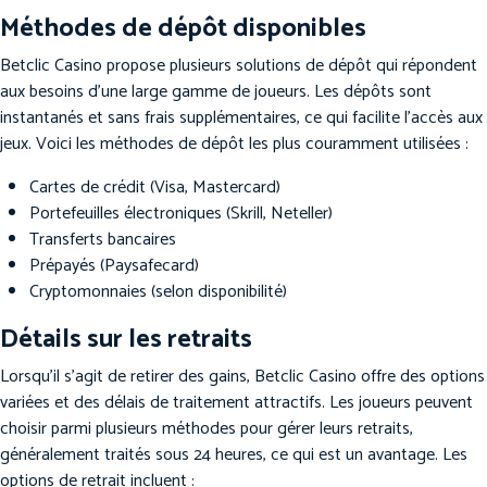
Méthodes de dépôt disponibles
Betclic Casino propose plusieurs solutions de dépôt qui répondent
aux besoins d’une large gamme de joueurs. Les dépôts sont
instantanés et sans frais supplémentaires, ce qui facilite l’accès aux
jeux. Voici les méthodes de dépôt les plus couramment utilisées :
Cartes de crédit (Visa, Mastercard)
Portefeuilles électroniques (Skrill, Neteller)
Transferts bancaires
Prépayés (Paysafecard)
Cryptomonnaies (selon disponibilité)
Détails sur les retraits
Lorsqu’il s’agit de retirer des gains, Betclic Casino offre des options
variées et des délais de traitement attractifs. Les joueurs peuvent
choisir parmi plusieurs méthodes pour gérer leurs retraits,
généralement traités sous 24 heures, ce qui est un avantage. Les
options de retrait incluent :