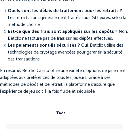
Quels sont les délais de traitement pour les retraits ?
Les retraits sont généralement traités sous 24 heures, selon la
méthode choisie.
Est-ce que des frais sont appliqués sur les dépôts ?
Non,
Betclic ne facture pas de frais sur les dépôts effectués.
Les paiements sont-ils sécurisés ?
Oui, Betclic utilise des
technologies de cryptage avancées pour garantir la sécurité
des transactions.
En résumé, Betclic Casino offre une variété d’options de paiement
adaptées aux préférences de tous les joueurs. Grâce à ses
méthodes de dépôt et de retrait, la plateforme s’assure que
l’expérience de jeu soit à la fois fluide et sécurisée.
Tags