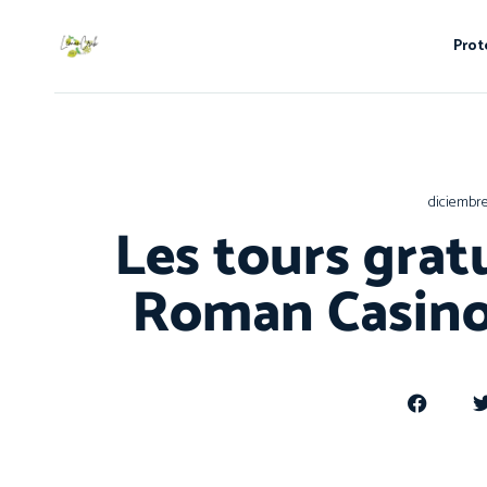
Prot
diciembre
Les tours gratu
Roman Casino 