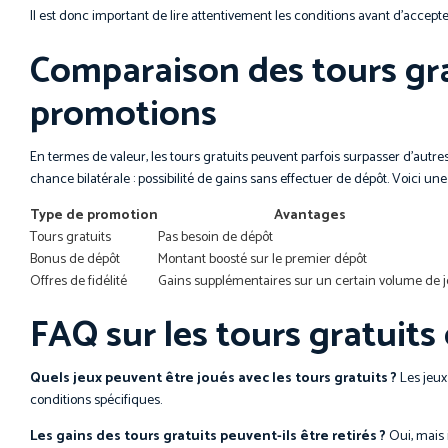
Il est donc important de lire attentivement les conditions avant d’accepte
Comparaison des tours gra
promotions
En termes de valeur, les tours gratuits peuvent parfois surpasser d’autre
chance bilatérale : possibilité de gains sans effectuer de dépôt. Voici 
Type de promotion
Avantages
Tours gratuits
Pas besoin de dépôt
Bonus de dépôt
Montant boosté sur le premier dépôt
Offres de fidélité
Gains supplémentaires sur un certain volume de 
FAQ sur les tours gratuit
Quels jeux peuvent être joués avec les tours gratuits ?
Les jeux 
conditions spécifiques.
Les gains des tours gratuits peuvent-ils être retirés ?
Oui, mais 