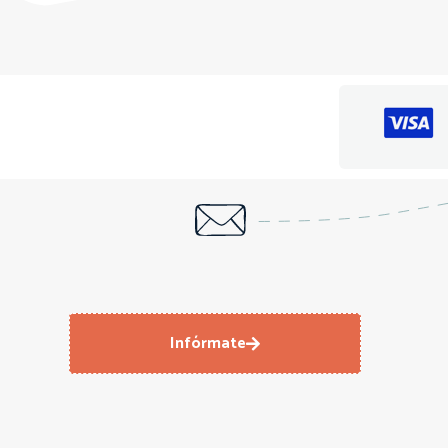
Infórmate