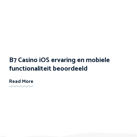
B7 Casino iOS ervaring en mobiele
functionaliteit beoordeeld
Read More