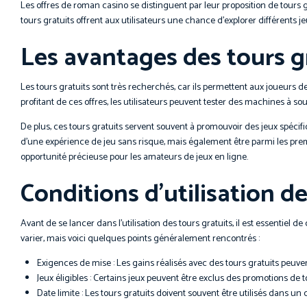
Les offres de
roman casino
se distinguent par leur proposition de tours 
tours gratuits offrent aux utilisateurs une chance d’explorer différents j
Les avantages des tours g
Les tours gratuits sont très recherchés, car ils permettent aux joueurs de
profitant de ces offres, les utilisateurs peuvent tester des machines à so
De plus, ces tours gratuits servent souvent à promouvoir des jeux spécif
d’une expérience de jeu sans risque, mais également être parmi les prem
opportunité précieuse pour les amateurs de jeux en ligne.
Conditions d’utilisation de
Avant de se lancer dans l’utilisation des tours gratuits, il est essentie
varier, mais voici quelques points généralement rencontrés :
Exigences de mise : Les gains réalisés avec des tours gratuits peuve
Jeux éligibles : Certains jeux peuvent être exclus des promotions de t
Date limite : Les tours gratuits doivent souvent être utilisés dans un 