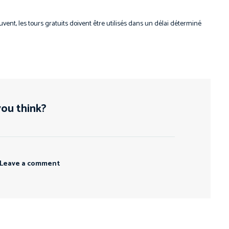
vent, les tours gratuits doivent être utilisés dans un délai déterminé
s
ou think?
 Leave a comment