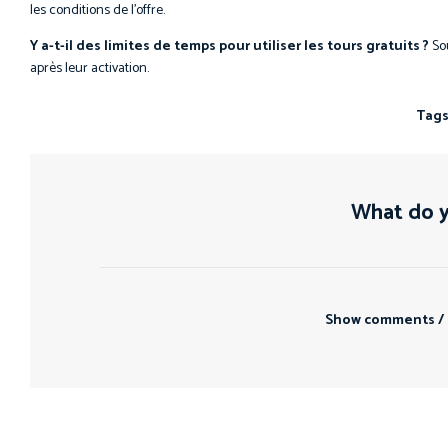
les conditions de l’offre.
Y a-t-il des limites de temps pour utiliser les tours gratuits ?
Sou
après leur activation.
Tag
What do y
Show comments /