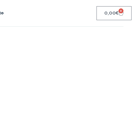
0
0,00
€
to