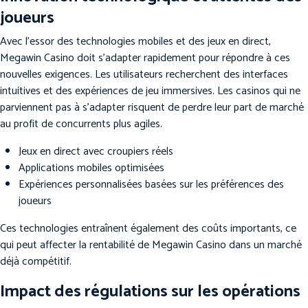
joueurs
Avec l’essor des technologies mobiles et des jeux en direct,
Megawin Casino doit s’adapter rapidement pour répondre à ces
nouvelles exigences. Les utilisateurs recherchent des interfaces
intuitives et des expériences de jeu immersives. Les casinos qui ne
parviennent pas à s’adapter risquent de perdre leur part de marché
au profit de concurrents plus agiles.
Jeux en direct avec croupiers réels
Applications mobiles optimisées
Expériences personnalisées basées sur les préférences des
joueurs
Ces technologies entraînent également des coûts importants, ce
qui peut affecter la rentabilité de Megawin Casino dans un marché
déjà compétitif.
Impact des régulations sur les opérations