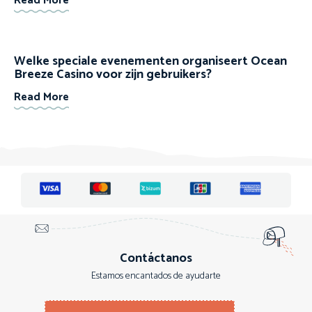
Read More
Welke speciale evenementen organiseert Ocean
Breeze Casino voor zijn gebruikers?
Read More
Contáctanos
Estamos encantados de ayudarte