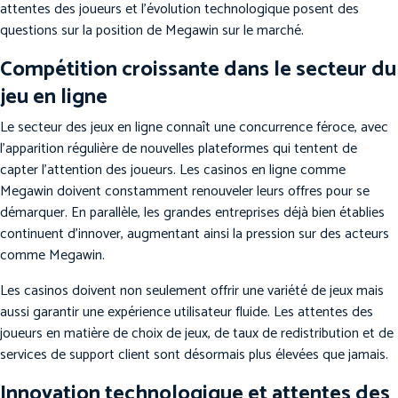
attentes des joueurs et l’évolution technologique posent des
questions sur la position de Megawin sur le marché.
Compétition croissante dans le secteur du
jeu en ligne
Le secteur des jeux en ligne connaît une concurrence féroce, avec
l’apparition régulière de nouvelles plateformes qui tentent de
capter l’attention des joueurs. Les casinos en ligne comme
Megawin doivent constamment renouveler leurs offres pour se
démarquer. En parallèle, les grandes entreprises déjà bien établies
continuent d’innover, augmentant ainsi la pression sur des acteurs
comme Megawin.
Les casinos doivent non seulement offrir une variété de jeux mais
aussi garantir une expérience utilisateur fluide. Les attentes des
joueurs en matière de choix de jeux, de taux de redistribution et de
services de support client sont désormais plus élevées que jamais.
Innovation technologique et attentes des