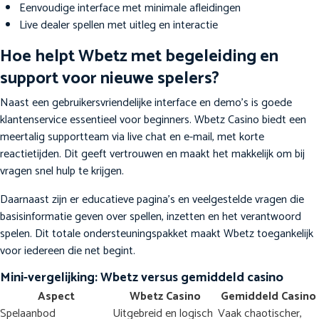
Eenvoudige interface met minimale afleidingen
Live dealer spellen met uitleg en interactie
Hoe helpt Wbetz met begeleiding en
support voor nieuwe spelers?
Naast een gebruikersvriendelijke interface en demo’s is goede
klantenservice essentieel voor beginners. Wbetz Casino biedt een
meertalig supportteam via live chat en e-mail, met korte
reactietijden. Dit geeft vertrouwen en maakt het makkelijk om bij
vragen snel hulp te krijgen.
Daarnaast zijn er educatieve pagina’s en veelgestelde vragen die
basisinformatie geven over spellen, inzetten en het verantwoord
spelen. Dit totale ondersteuningspakket maakt Wbetz toegankelijk
voor iedereen die net begint.
Mini-vergelijking: Wbetz versus gemiddeld casino
Aspect
Wbetz Casino
Gemiddeld Casino
Spelaanbod
Uitgebreid en logisch
Vaak chaotischer,