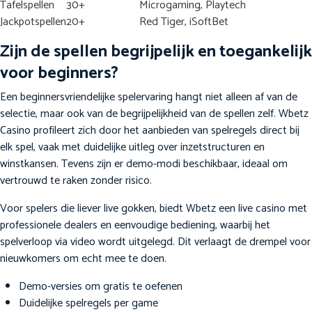
Tafelspellen
30+
Microgaming, Playtech
Jackpotspellen
20+
Red Tiger, iSoftBet
Zijn de spellen begrijpelijk en toegankelijk
voor beginners?
Een beginnersvriendelijke spelervaring hangt niet alleen af van de
selectie, maar ook van de begrijpelijkheid van de spellen zelf. Wbetz
Casino profileert zich door het aanbieden van spelregels direct bij
elk spel, vaak met duidelijke uitleg over inzetstructuren en
winstkansen. Tevens zijn er demo-modi beschikbaar, ideaal om
vertrouwd te raken zonder risico.
Voor spelers die liever live gokken, biedt Wbetz een live casino met
professionele dealers en eenvoudige bediening, waarbij het
spelverloop via video wordt uitgelegd. Dit verlaagt de drempel voor
nieuwkomers om echt mee te doen.
Demo-versies om gratis te oefenen
Duidelijke spelregels per game