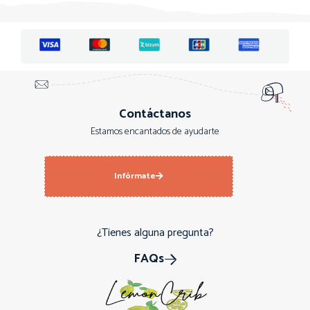
Contáctanos
Estamos encantados de ayudarte
Infórmate
¿Tienes alguna pregunta?
FAQs