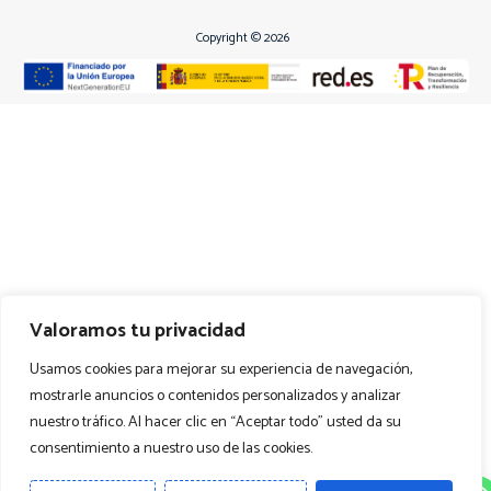
Copyright © 2026
Valoramos tu privacidad
Usamos cookies para mejorar su experiencia de navegación,
mostrarle anuncios o contenidos personalizados y analizar
nuestro tráfico. Al hacer clic en “Aceptar todo” usted da su
consentimiento a nuestro uso de las cookies.