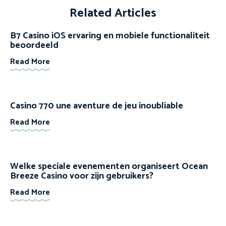
Related Articles
B7 Casino iOS ervaring en mobiele functionaliteit
beoordeeld
Read More
Casino 770 une aventure de jeu inoubliable
Read More
Welke speciale evenementen organiseert Ocean
Breeze Casino voor zijn gebruikers?
Read More