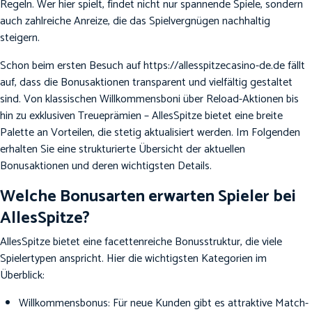
Regeln. Wer hier spielt, findet nicht nur spannende Spiele, sondern
auch zahlreiche Anreize, die das Spielvergnügen nachhaltig
steigern.
Schon beim ersten Besuch auf
https://allesspitzecasino-de.de
fällt
auf, dass die Bonusaktionen transparent und vielfältig gestaltet
sind. Von klassischen Willkommensboni über Reload-Aktionen bis
hin zu exklusiven Treueprämien – AllesSpitze bietet eine breite
Palette an Vorteilen, die stetig aktualisiert werden. Im Folgenden
erhalten Sie eine strukturierte Übersicht der aktuellen
Bonusaktionen und deren wichtigsten Details.
Welche Bonusarten erwarten Spieler bei
AllesSpitze?
AllesSpitze bietet eine facettenreiche Bonusstruktur, die viele
Spielertypen anspricht. Hier die wichtigsten Kategorien im
Überblick:
Willkommensbonus: Für neue Kunden gibt es attraktive Match-