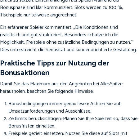
Druck zu setzen. Einschränkungen bei Spielen während der
Bonusphase sind klar kommuniziert: Slots werden zu 100 %,
Tischspiele nur teilweise angerechnet.
Ein erfahrener Spieler kommentiert: „Die Konditionen sind
realistisch und gut strukturiert. Besonders schätze ich die
Möglichkeit, Freispiele ohne zusätzliche Bedingungen zu nutzen.“
Dies unterstreicht die Seriosität und kundenorientierte Gestaltung.
Praktische Tipps zur Nutzung der
Bonusaktionen
Damit Sie das Maximum aus den Angeboten bei AllesSpitze
herausholen, beachten Sie folgende Hinweise:
Bonusbedingungen immer genau lesen: Achten Sie auf
Umsatzanforderungen und Ausschlüsse.
Zeitlimits berücksichtigen: Planen Sie Ihre Spielzeit so, dass Sie
Bonusfristen einhalten.
Freispiele gezielt einsetzen: Nutzen Sie diese auf Slots mit