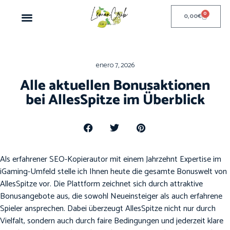
0
0,00
€
enero 7, 2026
Alle aktuellen Bonusaktionen
bei AllesSpitze im Überblick
Als erfahrener SEO-Kopierautor mit einem Jahrzehnt Expertise im
iGaming-Umfeld stelle ich Ihnen heute die gesamte Bonuswelt von
AllesSpitze vor. Die Plattform zeichnet sich durch attraktive
Bonusangebote aus, die sowohl Neueinsteiger als auch erfahrene
Spieler ansprechen. Dabei überzeugt AllesSpitze nicht nur durch
Vielfalt, sondern auch durch faire Bedingungen und jederzeit klare